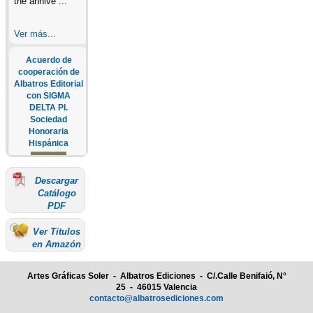
the annive ...
Ver más...
Acuerdo de
cooperación de
Albatros Editorial
con SIGMA
DELTA PI.
Sociedad
Honoraria
Hispánica
Descargar
SEGUNDA
Catálogo
CONVOCATORIA
PDF
ANUAL A LOS
PREMIOS
Ver Títulos
ALBATROS En
en Amazón
junio de 2022,
Albatros
Editorial ha
Artes Gráficas Soler - Albatros Ediciones - C/.Calle Benifaió, N°
firmado un
25 - 46015 Valencia
acuerdo de
contacto@albatrosediciones.com
colaboración con