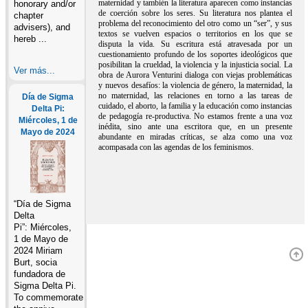
maternidad y también la literatura aparecen como instancias
honorary and/or
de coerción sobre los seres. Su literatura nos plantea el
chapter
problema del reconocimiento del otro como un “ser”, y sus
advisers), and
textos se vuelven espacios o territorios en los que se
hereb ...
disputa la vida. Su escritura está atravesada por un
cuestionamiento profundo de los soportes ideológicos que
posibilitan la crueldad, la violencia y la injusticia social. La
Ver más...
obra de Aurora Venturini dialoga con viejas problemáticas
y nuevos desafíos: la violencia de género, la maternidad, la
no maternidad, las relaciones en torno a las tareas de
Día de Sigma
cuidado, el aborto, la familia y la educación como instancias
Delta Pi:
de pedagogía re-productiva. No estamos frente a una voz
Miércoles, 1 de
inédita, sino ante una escritora que, en un presente
Mayo de 2024
abundante en miradas críticas, se alza como una voz
acompasada con las agendas de los feminismos.
“Día de Sigma
Delta
Pi”: Miércoles,
1 de Mayo de
2024 Miriam
Burt, socia
fundadora de
Sigma Delta Pi.
To commemorate