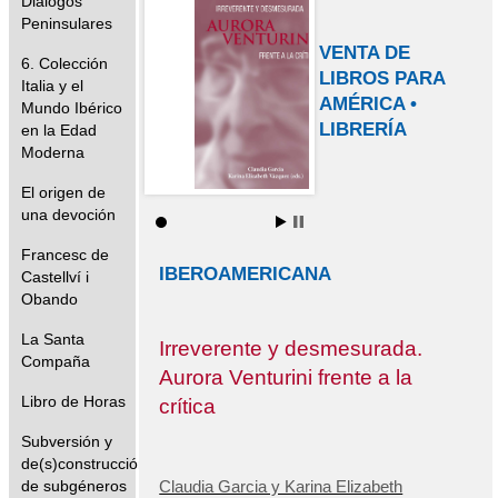
Diálogos
Peninsulares
VENTA DE
6. Colección
LIBROS PARA
Italia y el
AMÉRICA •
Mundo Ibérico
LIBRERÍA
en la Edad
Moderna
El origen de
una devoción
Francesc de
IBEROAMERICANA
Castellví i
Obando
La Santa
Irreverente y desmesurada.
Compaña
Aurora Venturini frente a la
Libro de Horas
crítica
Subversión y
de(s)construcción
Claudia Garcia y Karina Elizabeth
de subgéneros