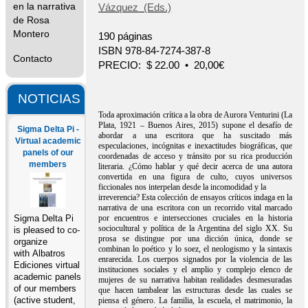
en la narrativa
Vázquez (Eds.)
de Rosa
Montero
190 páginas
ISBN 978-84-7274-387-8
Contacto
PRECIO: $ 22.00 • 20,00€
NOTICIAS
Toda aproximación crítica a la obra de Aurora Venturini (La
Plata, 1921 – Buenos Aires, 2015) supone el desafío de
Sigma Delta Pi -
abordar a una escritora que ha suscitado más
Virtual academic
especulaciones, incógnitas e inexactitudes biográficas, que
panels of our
coordenadas de acceso y tránsito por su rica producción
members
literaria. ¿Cómo hablar y qué decir acerca de una autora
convertida en una figura de culto, cuyos universos
ficcionales nos interpelan desde la incomodidad y la
irreverencia? Esta colección de ensayos críticos indaga en la
narrativa de una escritora con un recorrido vital marcado
por encuentros e intersecciones cruciales en la historia
Sigma Delta Pi
sociocultural y política de la Argentina del siglo XX. Su
is pleased to co-
prosa se distingue por una dicción única, donde se
organize
combinan lo poético y lo soez, el neologismo y la sintaxis
with Albatros
enrarecida. Los cuerpos signados por la violencia de las
Ediciones virtual
instituciones sociales y el amplio y complejo elenco de
academic panels
mujeres de su narrativa habitan realidades desmesuradas
of our members
que hacen tambalear las estructuras desde las cuales se
(active student,
piensa el género. La familia, la escuela, el matrimonio, la