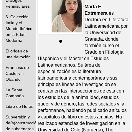
Diálogos
Peninsulares
Marta F.
Extremera
es
6. Colección
Doctora en Literatura
Italia y el
Latinoamericana por
Mundo Ibérico
la Universidad de
en la Edad
Granada, donde
Moderna
también cursó el
El origen de
Grado en Filología
una devoción
Hispánica y el Máster en Estudios
Latinoamericanos. Su área de
Francesc de
especialización es la literatura
Castellví i
latinoamericana contemporánea y sus
Obando
principales líneas de investigación se
La Santa
centran en las intersecciones de esta con
Compaña
los estudios de la animalidad, estudios
queer y de género, las redes sociales y la
Libro de Horas
performance, habiendo publicado artículos
y capítulos de libro en estos ámbitos. Ha
Subversión y
de(s)construcción
realizado estancias de investigación en la
de subgéneros
Universidad de Oslo (Noruega), The