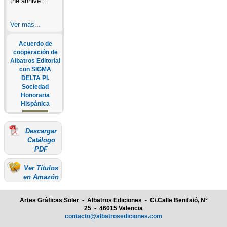
the annive ...
Ver más...
Acuerdo de
cooperación de
Albatros Editorial
con SIGMA
DELTA PI.
Sociedad
Honoraria
Hispánica
Descargar
SEGUNDA
Catálogo
CONVOCATORIA
PDF
ANUAL A LOS
PREMIOS
Ver Títulos
ALBATROS En
en Amazón
junio de 2022,
Albatros
Editorial ha
Artes Gráficas Soler - Albatros Ediciones - C/.Calle Benifaió, N°
firmado un
25 - 46015 Valencia
acuerdo de
contacto@albatrosediciones.com
colaboración con